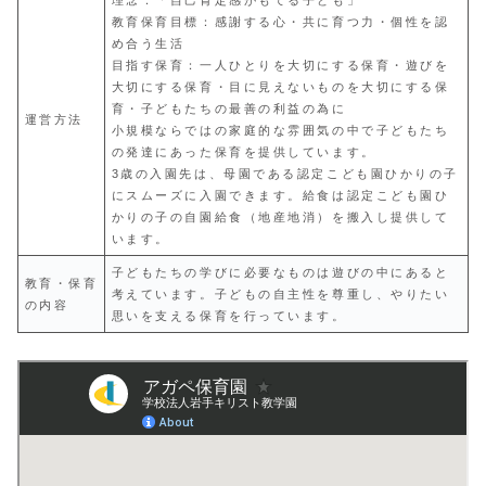
教育保育目標：感謝する心・共に育つ力・個性を認
め合う生活
目指す保育：一人ひとりを大切にする保育・遊びを
大切にする保育・目に見えないものを大切にする保
育・子どもたちの最善の利益の為に
運営方法
小規模ならではの家庭的な雰囲気の中で子どもたち
の発達にあった保育を提供しています。
3歳の入園先は、母園である認定こども園ひかりの子
にスムーズに入園できます。給食は認定こども園ひ
かりの子の自園給食（地産地消）を搬入し提供して
います。
子どもたちの学びに必要なものは遊びの中にあると
教育・保育
考えています。子どもの自主性を尊重し、やりたい
の内容
思いを支える保育を行っています。