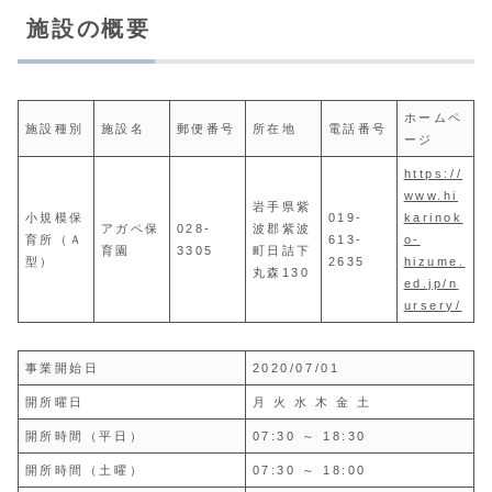
施設の概要
ホームペ
施設種別
施設名
郵便番号
所在地
電話番号
ージ
https://
www.hi
岩手県紫
小規模保
019-
karinok
アガペ保
028-
波郡紫波
育所（Ａ
613-
o-
育園
3305
町日詰下
型）
2635
hizume.
丸森130
ed.jp/n
ursery/
事業開始日
2020/07/01
開所曜日
月 火 水 木 金 土
開所時間（平日）
07:30 ～ 18:30
開所時間（土曜）
07:30 ～ 18:00