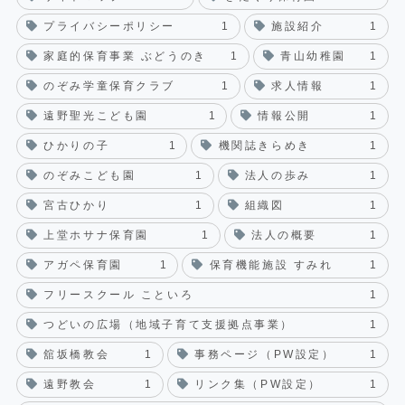
プライバシーポリシー
1
施設紹介
1
家庭的保育事業 ぶどうのき
1
青山幼稚園
1
のぞみ学童保育クラブ
1
求人情報
1
遠野聖光こども園
1
情報公開
1
ひかりの子
1
機関誌きらめき
1
のぞみこども園
1
法人の歩み
1
宮古ひかり
1
組織図
1
上堂ホサナ保育園
1
法人の概要
1
アガペ保育園
1
保育機能施設 すみれ
1
フリースクール こといろ
1
つどいの広場（地域子育て支援拠点事業）
1
舘坂橋教会
1
事務ページ（PW設定）
1
遠野教会
1
リンク集（PW設定）
1