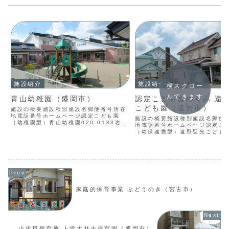
施設紹介
施設紹介
横スクロー
ルできます
青山幼稚園（盛岡市）
認定こども園めぐみ 遠
こども園（遠野市）
施設の概要施設種別施設名郵便番号所在
地電話番号ホームページ認定こども園
施設の概要施設種別施設名郵便
（幼稚園型）青山幼稚園020-0133岩手
地電話番号ホームページ認定こ
県盛岡市青山3-6-27019-647-0223事
（幼保連携型）遠野聖光こども園
業開始日2014/03/27開所曜日月 火 水
0523岩手県遠野市中央通り
木 金 土開所時間（平日）07...
３-100198-62-2150事業開
2013/09/01開所曜日月 火 水
開所時間（平...
家庭的保育事業 ぶどうのき（宮古市）
小規模保育所 上堂ホサナ保育園（盛岡市）