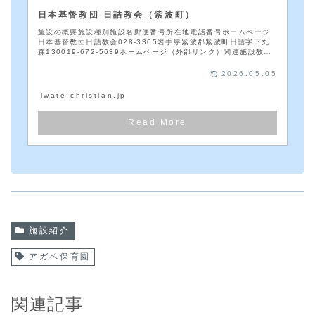
日本基督教団 日詰教会（紫波町）
施設の概要施設種別施設名郵便番号所在地電話番号ホームページ
日本基督教団日詰教会028-3305岩手県紫波郡紫波町日詰字下丸
森130019-672-5639ホームページ（外部リンク）関連施設教会
認定こど...
2026.05.05
iwate-christian.jp
施設紹介
アガペ保育園
関連記事