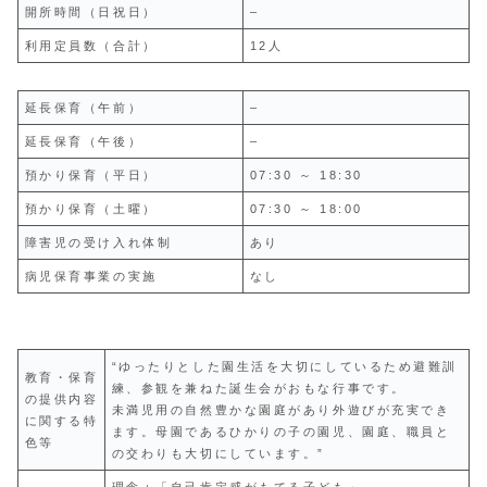
開所時間（日祝日）
–
利用定員数（合計）
12人
延長保育（午前）
–
延長保育（午後）
–
預かり保育（平日）
07:30 ～ 18:30
預かり保育（土曜）
07:30 ～ 18:00
障害児の受け入れ体制
あり
病児保育事業の実施
なし
“ゆったりとした園生活を大切にしているため避難訓
教育・保育
練、参観を兼ねた誕生会がおもな行事です。
の提供内容
未満児用の自然豊かな園庭があり外遊びが充実でき
に関する特
ます。母園であるひかりの子の園児、園庭、職員と
色等
の交わりも大切にしています。”
理念：「自己肯定感がもてる子ども」