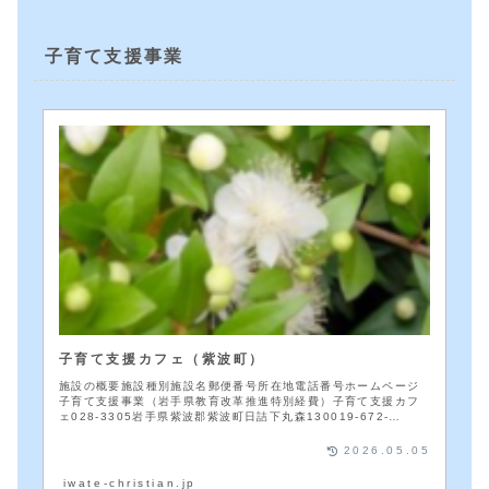
子育て支援事業
子育て支援カフェ（紫波町）
施設の概要施設種別施設名郵便番号所在地電話番号ホームページ
子育て支援事業（岩手県教育改革推進特別経費）子育て支援カフ
ェ028-3305岩手県紫波郡紫波町日詰下丸森130019-672-
2542（3～5...
2026.05.05
iwate-christian.jp